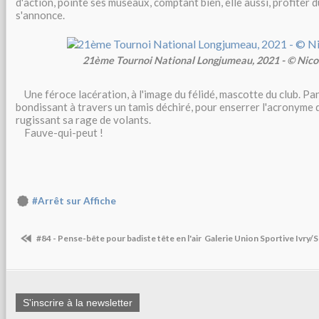
d'action, pointe ses museaux, comptant bien, elle aussi, profiter d
s'annonce.
21ème Tournoi National Longjumeau, 2021 - © Nico
Une féroce lacération, à l'image du félidé, mascotte du club. Pan
bondissant à travers un tamis déchiré, pour enserrer l'acronyme d
rugissant sa rage de volants.
Fauve-qui-peut !
#Arrêt sur Affiche
#84 - Pense-bête pour badiste tête en l'air
Galerie Union Sportive Ivry
S'inscrire à la newsletter