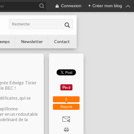
Connexion
+
Créer mon blog
 temps
Newsletter
Contact
ignée Edwige Tixier
le BEC !
délicates, qui se
0
Repost
papillonne
er en un redoutable
delinant de la