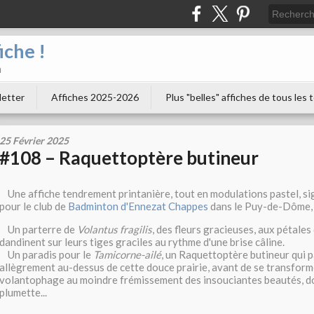
iche !
n
letter
Affiches 2025-2026
Plus "belles" affiches de tous les
25 Février 2025
#108 – Raquettoptère butineur
Une affiche tendrement printanière, tout en modulations pastel, s
pour le club de
Badminton d'Ennezat Chappes
dans le Puy-de-Dôme, 
Un parterre de
Volantus fragilis
, des fleurs gracieuses, aux pétales 
dandinent sur leurs tiges graciles au rythme d'une brise câline.
Un paradis pour le
Tamicorne-ailé
, un Raquettoptère butineur qui 
allègrement au-dessus de cette douce prairie, avant de se transform
volantophage au moindre frémissement des insouciantes beautés, do
plumette...