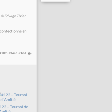
 © Edwige Tixier
 confectionné en
#109 – L'Amour bad
122 – Tournoi de
'Amitié