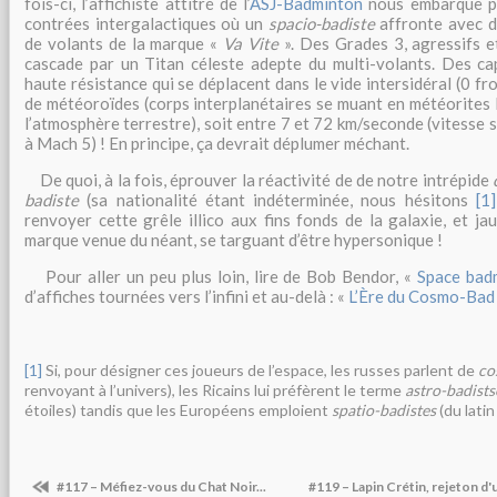
fois-ci, l’affichiste attitré de l’
ASJ-Badminton
nous embarque po
contrées intergalactiques où un
spacio-badiste
affronte avec d
de volants de la marque «
Va Vite
». Des Grades 3, agressifs e
cascade par un Titan céleste adepte du multi-volants. Des c
haute résistance qui se déplacent dans le vide intersidéral (0 fr
de météoroïdes (corps interplanétaires se muant en météorites 
l’atmosphère terrestre), soit entre 7 et 72 km/seconde (vitesse
à Mach 5) ! En principe, ça devrait déplumer méchant.
De quoi, à la fois, éprouver la réactivité de de notre intrépide
badiste
(sa nationalité étant indéterminée, nous hésitons
[1]
renvoyer cette grêle illico aux fins fonds de la galaxie, et ja
marque venue du néant, se targuant d’être hypersonique !
Pour aller un peu plus loin, lire de Bob Bendor, «
Space bad
d’affiches tournées vers l’infini et au-delà : «
L’Ère du Cosmo-Ba
[1]
Si, pour désigner ces joueurs de l’espace, les russes parlent de
co
renvoyant à l’univers), les Ricains lui préfèrent le terme
astro-badists
étoiles) tandis que les Européens emploient
spatio-badistes
(du lati
#117 – Méfiez-vous du Chat Noir...
#119 – Lapin Crétin, rejeton 