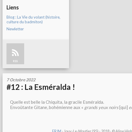
Liens
Blog : La Vie du volant (histoire,
culture du badmiton)
Newletter
RSS
7 Octobre 2022
#12 : La Esméralda !
Quelle est belle la Chiquita, la gracile Esméralda.
Envoûtante Gitane, bohémienne aux «
grands yeux noirs
[qui]
e
FRJM
- Jouy-Le-Moutier (95) - 2018 -
© Aline Hin