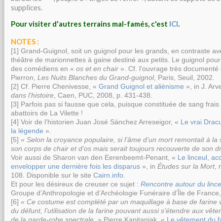
supplices.
Pour visiter d'autres terrains mal-famés, c'est
ICI
.
NOTES :
[1]
Grand-Guignol, soit un guignol pour les grands, en contraste avec
théâtre de marionnettes à gaine destiné aux petits. Le guignol pour 
des comédiens en «
os et en chair
». Cf. l'ouvrage très documenté e
Pierron,
Les Nuits Blanches du Grand-guignol
, Paris, Seuil, 2002.
[2]
Cf. Pierre Chenivesse, «
Grand Guignol et aliénisme
», in J. Arvei
dans l’histoire
, Caen, PUC, 2008, p. 431-438.
[3]
Parfois pas si fausse que cela, puisque constituée de sang fra
abattoirs de La Vilette !
[4]
Voir de l’historien Juan José Sánchez Arreseigor, «
Le vrai Drac
la légende
».
[5]
«
Selon la croyance populaire, si
l’âme
d’un mort remontait à la s
son corps de chair et d’os mais serait toujours recouverte de son
d
Voir aussi de Sharon van den Eerenbeemt-Penant, «
Le linceul, a
envelopper une dernière fois les disparus
», in
Études sur la Mort
, 
108. Disponible sur le site
Cairn.info
.
Et pour les désireux de creuser ce sujet :
Rencontre autour du lince
Groupe d’Anthropologie et d’Archéologie Funéraire d’Île de France
[6]
«
Ce costume est complété par un maquillage à base de farine v
du défunt, l’utilisation de la farine pouvant aussi s’étendre aux vê
de la garde-robe spectrale.
» Pierre Kapitaniak, «
Le vêtement du f