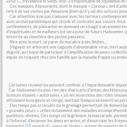
virus
»… d’évidence le SARS-VoV-2 (responsable de l’épidémie d
Ces masques d’épouvante, dont le masque «
Corona
», ont d’ail
retiré de ses ventes par Amazone (bien qu’il y ait des astuces pou
Car attention à ne pas s’amuser avec les terreurs contemporaine
avec un mal pandémique qui circule et contraint aux couvre-feux
confinements, de plaisanter en donnant un visage à un ennemi inv
d’inquiétudes et de malheurs (ce sera pour de futurs Halloween, 
enterrée au cimetière des pestes passées).
Rire avec la mort, se parer du macabre à ses limites…
S’égayer en arborant une cagoule d’abominable virus, n’est aujo
dégoût, au risque de participer à l’amplification de peurs collec
impair en toquant chez une famille que la maladie frappe ou endeu
Certaines clowneries peuvent confiner à l’impardonnable impair
Car Halloween n’a plus rien des charivaris d’antan, des fêtes pop
licences étaient « autorisées », où les inversions des rôles semaie
affolaient bourgeois et clergé, mettant (temporairement) en péril 
Des temps pas si reculés où le grimage permettait de domestiqu
«
grandes peurs
», celles notamment des maladies incompréhensib
punitions-divines. Des temps où la grimace, la mascarade, perme
à l’infernal, d’incarner les âmes errantes, et d’exorciser les fray
[10]
barbarisé
, peuplé d’«
anges de l’enfer
», autant de suppôts de S