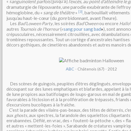
anguinolent parfois
l’excès, au point d’atteindre le
«
s
[jusqu’à]
dramaturgie de l’épouvante, une parodie exubérante de l’effroya
[3]
hémoglobine, du «
sang de théâtre
»
, barbouillait vêtements 
jusqu’au haut-le-cœur (du
gore
bidonnant, avant l’heure).
Les
Bad’Loween Party
, les soirées
Bad’Oween
ou encore
Hallo'
»
autres
Tournois de l'horreur
(«
sang pour sang bad
), sont annonc
crépusculaires, nécessairement citrouillées, avec
déambulations d
trombines repoussantes. Tout un cortège d’ancestrales hantises 
décors gothiques, de cimetières abandonnés et autres manoirs d
ABC
- Châtenois (67) - 2012
Des scènes de guingois, peuplées d’êtres déglingués, envelopp
découpant sur des lunes emphatiques et blafardes, appelant à la 
de lune propices aux batifolages de loups-garous en mal de ga
favorables à l’éclosion et à la prolifération de trépassés, friands 
d’excursions bucoliques à la fraîche.
C’est la parade des vilains-pas-beaux, des têtes de déterrés, c'es
aux
ghosts
, aux spectres, la farandole des squelettos cliquetant
enrubannées. Défilé, en vrac, des « foutent-la-pétoche », des « f
et autres « mettent-les-foies ». Sarabande de créatures vampiri