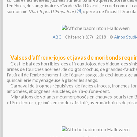
sorcières échevelées juchées sur leur balai-raquette. Sortie des 
ténèbres, du sanguinaire voïvode Vlad Dracul, le cruel comte Tra
[4]
surnommé
Vlad Tepes
(
L’Empaleur
)
, « père » de l’incisif Dracula
ABC
- Châtenois (67) - 2018
- ©
Ainos Studi
Valses d'affreux-jojos et javas de moribonds requ
C’est le bal des horribles, des affreux Jojos, des hideux, des sini
armés de fourches acérées, de doigts crochus, de grandes-fauche
l’attirail de l’embrochement, de l’équarrissage, du déchiquetage a
quincaillerie moyenâgeuse à glacer les sangs.
Carnaval de trognes répulsives, de faciès atroces, tronches tor
amochées, éborgnées, énuclées, de n’a-qu’une-dent.
Migrations de volants métamorphosés en chauves-souris (en Ba
pira
« tête d’enfer », grimés en mode rafistolé, avec mâchoires de