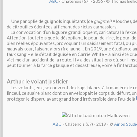
ABC
- Châtenois (67) - 2016
- © Thomas Belli
Une panoplie de guignols inquiétants (de
guign’œil
= louche), d
de citrouilles édentées affichant des rictus carnassiers.
La convocation d’un lugubre grandiloquent, caricatural à l’excès,
Attention toutefois que le désopilant, le pour-de-rire, le pour-de
bien réelles épouvantes, provoquant un saisissement fatal, ou pl
mauvais tour, faisant alors rire jaune… En 2019, une étudiante a
faux sang – elle s’était déguisée en Carrie White – a ainsi été cr
victime d’un accident de la route. Il y a des situations où, sur l’ins
peut tourner à la farce glauque et désastreuse, voire à l’infarctus
Arthur, le volant justicier
Les volants, eux, se couvrent de draps blancs, à la manière de r
linceul, ce suaire blanc dont on enveloppait le corps du défunt, u
protéger le disparu avant grand bond irréversible dans l’au-delà
ABC
- Châtenois (67) - 2019 - ©
Ainos Studi