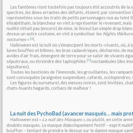
Les fantômes n’ont toutefois pas toujours été accoutrés de la 
spectres, les âmes errantes des défunts, étaient, par convention
représentées sous les traits de petits personnages nus au teint l
élisabéthain, la blancheur en vint à représenter le revenant, mai
nudité n’était pas (encore) de mise, le linceul (un simple drap blanc)
dessus un autre costume, en vint à symboliser les
Nights Walkers
[6]
nocturnes
»
.
Halloween est la nuit où s’émancipent les morts-vivants, où, à l
lunes bouffies et blêmes, les bras cadavériques, décharnés, de m
avides d’air frais, émergent de terre pour se saisir de vivants éga
[7]
sépulcraux, ou étreindre des taphophiles
noctambules (des in
sépultures).
Toutes les bestioles de l’immonde, les grouillantes, les rampant
sont convoquées (araignées suspendues, cafards, scolopendres, v
Les figures du surnaturel, des messes noires, sont invitées, chat
chats-huants hagards, corbacs de malheur !
La nuit des PychoBad (avancer masqués… mais pro
Halloween est «
La nuit des Masques
», ou plutôt, en cette ann
doubles masques. Le masque diaboliquement festif – esprit malé
bouffon – tentant de prendre le dessus sur le damné masque sanita