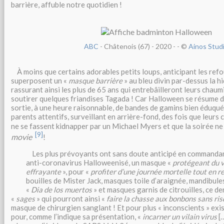
barrière, affuble notre quotidien !
ABC
- Châtenois (67) - 2020 -
- ©
Ainos Stud
À moins que certains adorables petits loups, anticipant les refo
superposent un «
masque barrière
» au bleu divin par-dessus la h
rassurant ainsi les plus de 65 ans qui entrebâilleront leurs chau
soutirer quelques friandises Tagada ! Car Halloween se résume 
sortie, à une heure raisonnable, de bandes de gamins bien éduqué
parents attentifs, surveillant en arrière-fond, des fois que leurs 
ne se fassent kidnapper par un Michael Myers et que la soirée ne
[9]
movie
!
Les plus prévoyants ont sans doute anticipé en commandan
anti-coronavirus Halloweenisé, un masque «
protégeant du v
effrayante
», pour «
profiter d’une journée mortelle tout en r
bouilles de Mister Jack, masques toile d’araignée, mandibul
«
Dia de los muertos
» et masques garnis de citrouilles, ce de
«
sages
» qui pourront ainsi «
faire la chasse aux bonbons sans ri
masque de chirurgien sanglant ! Et pour plus « inconscients » exi
pour, comme l’indique sa présentation, «
incarner un vilain virus
[