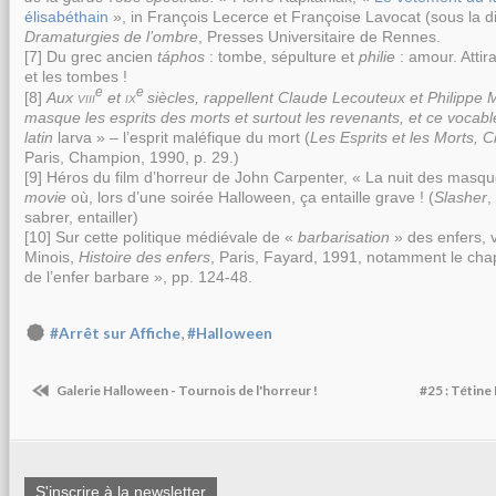
élisabéthain
», in François Lecerce et Françoise Lavocat (sous la di
Dramaturgies de l’ombre
,
Presses Universitaire de Rennes
.
[7] Du grec ancien
táphos
: tombe, sépulture et
philie
: amour. Attir
et les tombes !
e
e
[8]
Aux
viii
et
ix
siècles, rappellent Claude Lecouteux et Philippe 
masque les esprits des morts et surtout les revenants, et ce vocable
latin
larva » – l’esprit maléfique du mort (
Les Esprits et les Morts,
Paris, Champion, 1990, p. 29.)
[9
] Héros du film d’horreur de John Carpenter, « La nuit des masq
movie
où, lors d’une soirée Halloween, ça entaille grave ! (
Slasher
,
sabrer, entailler)
[10]
Sur cette politique médiévale de «
barbarisation
» des enfers, 
Minois,
Histoire des enfers
, Paris, Fayard, 1991, notamment le chap
de l’enfer barbare », pp. 124-48.
,
#Arrêt sur Affiche
#Halloween
Galerie Halloween - Tournois de l'horreur !
#25 : Tétin
S'inscrire à la newsletter